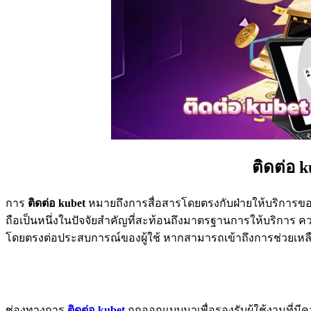
ติดต่อ k
การ
ติดต่อ kubet
หมายถึงการสื่อสารโดยตรงกับฝ่ายให้บริการของ
ถือเป็นหนึ่งในปัจจัยสำคัญที่สะท้อนถึงมาตรฐานการให้บริการ
โดยตรงต่อประสบการณ์ของผู้ใช้ หากสามารถเข้าถึงการช่วยเหลื
ช่องทางการ
ติดต่อ kubet
ถูกออกแบบมาเพื่อรองรับผู้ใช้งานที่ม