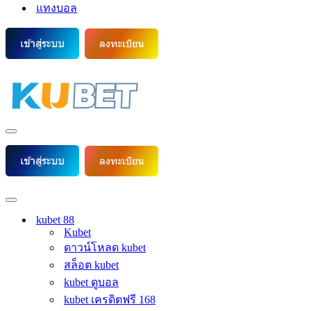
แทงบอล
Navigation
Menu
Navigation
Menu
kubet 88
Kubet
ดาวน์โหลด kubet
สล็อต kubet
kubet ดูบอล
kubet เครดิตฟรี 168