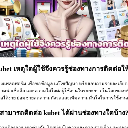
ubet เหตุใดผู้ใช้จึงควรรู้ช่องทางการติดต่อใ
แพลตฟอร์ม เพื่อขอข้อมูล แก้ไขปัญหา หรือสอบถามรายละเอียดต่าง
 ความน่าเชื่อถือ และความใส่ใจต่อผู้ใช้งานในระยะยาว ในโลกข
อได้ง่าย ย่อมช่วยลดความกังวลและเพิ่มความมั่นใจในการใช้งานแ
สามารถติดต่อ kubet ได้ผ่านช่องทางใดบ้าง
ีความต้องการแตกต่างกัน โดยมุ่งเน้นความสะดวก รวดเร็ว และปลอดภ