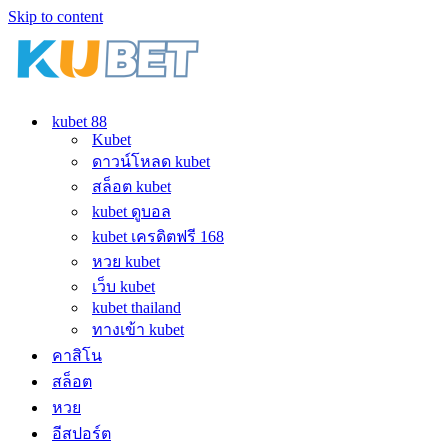
Skip to content
kubet 88
Kubet
ดาวน์โหลด kubet
สล็อต kubet
kubet ดูบอล
kubet เครดิตฟรี 168
หวย kubet
เว็บ kubet
kubet thailand
ทางเข้า kubet
คาสิโน
สล็อต
หวย
อีสปอร์ต