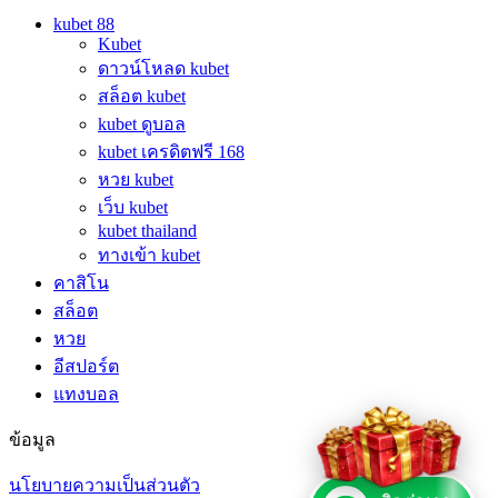
kubet 88
Kubet
ดาวน์โหลด kubet
สล็อต kubet
kubet ดูบอล
kubet เครดิตฟรี 168
หวย kubet
เว็บ kubet
kubet thailand
ทางเข้า kubet
คาสิโน
สล็อต
หวย
อีสปอร์ต
แทงบอล
ข้อมูล
นโยบายความเป็นส่วนตัว