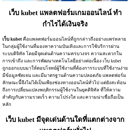
เว็บ kubet แพลตฟอร์มเกมออนไลน์ ทำ
กำไรได้เงินจริง
เว็บ kubet
คือแพลตฟอร์มออนไลน์ที่ถูกกล่าวถึงอย่างแพร่หลาย
ในกลุ่มผู้ใช้งานที่มองหาความบันเทิงและการใช้บริการผ่าน
ระบบดิจิทัล โดยมีจุดเด่นด้านความครบวงจร ความสะดวกใน
การเข้าถึง และการพัฒนาเทคโนโลยีอย่างต่อเนื่อง เว็บ kubet
ถูกออกแบบมาให้ตอบโจทย์ผู้ใช้งานที่ต้องการระบบที่ใช้งานง่าย
มีข้อมูลชัดเจน และมีมาตรฐานด้านความปลอดภัย แพลตฟอร์ม
ลักษณะนี้จึงไม่ได้เป็นเพียงช่องทางออนไลน์ทั่วไป แต่ยังสะท้อน
ถึงการเปลี่ยนแปลงพฤติกรรมผู้ใช้งานในยุคดิจิทัล ที่ให้ความ
สำคัญกับความรวดเร็ว ความโปร่งใส และความน่าเชื่อถือเป็น
หลัก
เว็บ kubet มีจุดเด่นด้านใดที่แตกต่างจาก