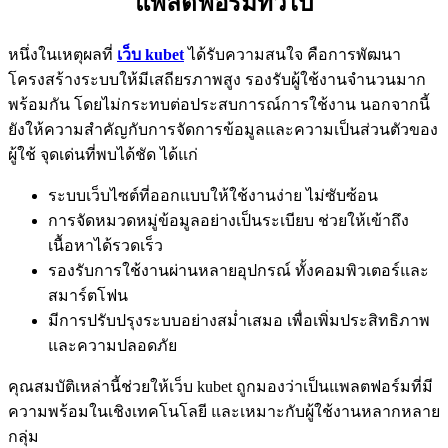
แพลตฟอร์มทั่วไป
หนึ่งในเหตุผลที่
เว็บ kubet
ได้รับความสนใจ คือการพัฒนา
โครงสร้างระบบให้มีเสถียรภาพสูง รองรับผู้ใช้งานจำนวนมาก
พร้อมกัน โดยไม่กระทบต่อประสบการณ์การใช้งาน นอกจากนี้
ยังให้ความสำคัญกับการจัดการข้อมูลและความเป็นส่วนตัวของ
ผู้ใช้ จุดเด่นที่พบได้ชัด ได้แก่
ระบบเว็บไซต์ที่ออกแบบให้ใช้งานง่าย ไม่ซับซ้อน
การจัดหมวดหมู่ข้อมูลอย่างเป็นระเบียบ ช่วยให้เข้าถึง
เนื้อหาได้รวดเร็ว
รองรับการใช้งานผ่านหลายอุปกรณ์ ทั้งคอมพิวเตอร์และ
สมาร์ตโฟน
มีการปรับปรุงระบบอย่างสม่ำเสมอ เพื่อเพิ่มประสิทธิภาพ
และความปลอดภัย
คุณสมบัติเหล่านี้ช่วยให้เว็บ kubet ถูกมองว่าเป็นแพลตฟอร์มที่มี
ความพร้อมในเชิงเทคโนโลยี และเหมาะกับผู้ใช้งานหลากหลาย
กลุ่ม